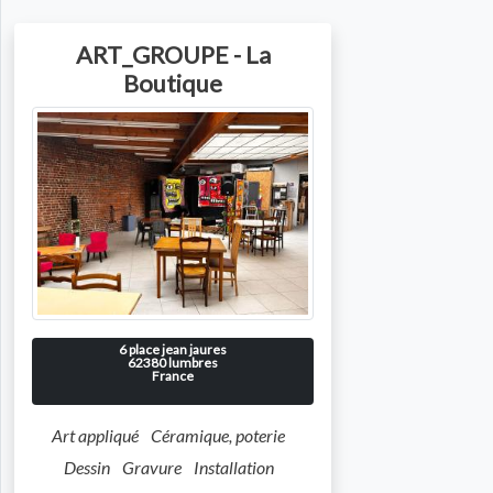
ART_GROUPE - La
Boutique
6 place jean jaures
62380
lumbres
France
Art appliqué
Céramique, poterie
Dessin
Gravure
Installation