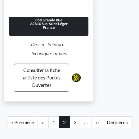
359 Grande Rue
62810
Sus-Saint-Léger
France
Dessin
Peinture
Techniques mixtes
Consulter la fiche
artiste des Portes
Ouvertes
Pagination
Première page
Page précédente
Page suivante
Dern
« Première
‹‹
1
2
3
…
››
Dernière »