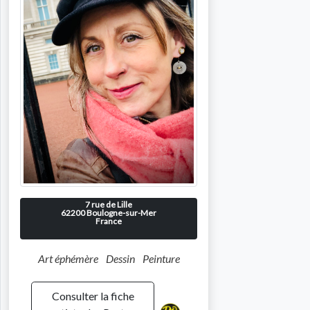
7 rue de Lille
62200
Boulogne-sur-Mer
France
Art éphémère
Dessin
Peinture
Consulter la fiche