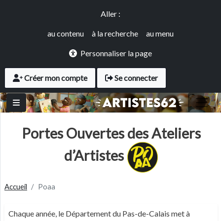
Panneau de gestion des cookies
Aller au contenu principal
Accès rapide
Aller :
au contenu
à la recherche
au menu
Personnaliser la page
User account menu
Créer mon compte
Se connecter
Portes Ouvertes des Ateliers
d’Artistes
Accueil
Poaa
Chaque année, le Département du Pas-de-Calais met à