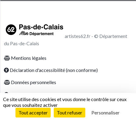
artistes62.fr - © Département
du Pas-de-Calais
Footer menu
Mentions légales
Déclaration d'accessibilité (non conforme)
Données personnelles
Modalités relatives aux cookies
Ce site utilise des cookies et vous donne le contrôle sur ceux
que vous souhaitez activer
Tout accepter
Tout refuser
Personnaliser