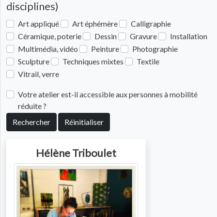
disciplines)
Art appliqué
Art éphémère
Calligraphie
Céramique, poterie
Dessin
Gravure
Installation
Multimédia, vidéo
Peinture
Photographie
Sculpture
Techniques mixtes
Textile
Vitrail, verre
Votre atelier est-il accessible aux personnes à mobilité
réduite ?
Rechercher
Réinitialiser
Hélène Triboulet
Photo de l'artiste