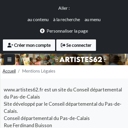
Panneau de gestion des cookies
Aller au contenu principal
Accès rapide
Aller :
au contenu
à la recherche
au menu
Personnaliser la page
User account menu
Créer mon compte
Se connecter
Accueil
Mentions Légales
Corps
www.artistes62.fr est un site du Conseil départemental
du Pas-de-Calais
Site développé par le Conseil départemental du Pas-de-
Calais.
Conseil départemental du Pas-de-Calais
Rue Ferdinand Buisson