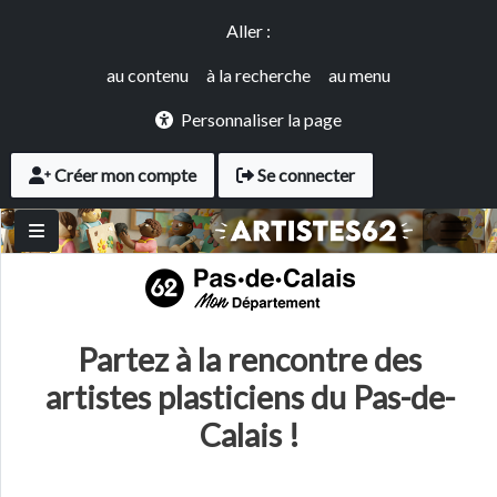
Panneau de gestion des cookies
Aller au contenu principal
Accès rapide
Aller :
au contenu
à la recherche
au menu
Personnaliser la page
User account menu
Créer mon compte
Se connecter
Partez à la rencontre des
artistes plasticiens du Pas-de-
Calais !