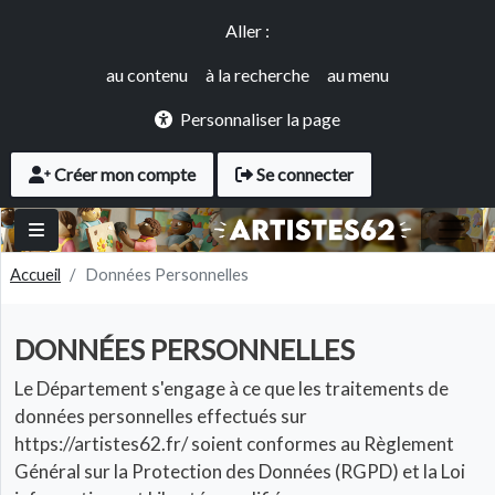
Panneau de gestion des cookies
Aller au contenu principal
Accès rapide
Aller :
au contenu
à la recherche
au menu
Personnaliser la page
User account menu
Créer mon compte
Se connecter
Accueil
Données Personnelles
DONNÉES PERSONNELLES
Corps
Le Département s'engage à ce que les traitements de
données personnelles effectués sur
https://artistes62.fr/ soient conformes au Règlement
Général sur la Protection des Données (RGPD) et la Loi