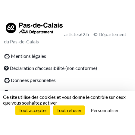
artistes62.fr - © Département
du Pas-de-Calais
Footer menu
Mentions légales
Déclaration d'accessibilité (non conforme)
Données personnelles
Modalités relatives aux cookies
Ce site utilise des cookies et vous donne le contrôle sur ceux
que vous souhaitez activer
Tout accepter
Tout refuser
Personnaliser