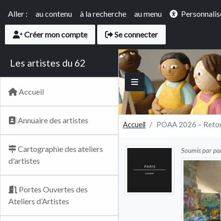
Panneau de gestion des cookies
Accès rapide
Aller :
au contenu
à la recherche
au menu
Personnalis
User account menu
Créer mon compte
Se connecter
Les artistes du 62
Main navigation
Accueil
Annuaire des artistes
Accueil
POAA 2026 – Retou
Cartographie des ateliers
Soumis par
par
d'artistes
Portes Ouvertes des
Ateliers d’Artistes