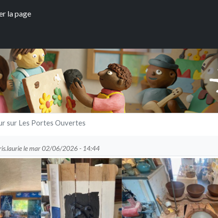
Aller au contenu principal
er la page
r sur Les Portes Ouvertes
is.laurie
le
mar 02/06/2026 - 14:44