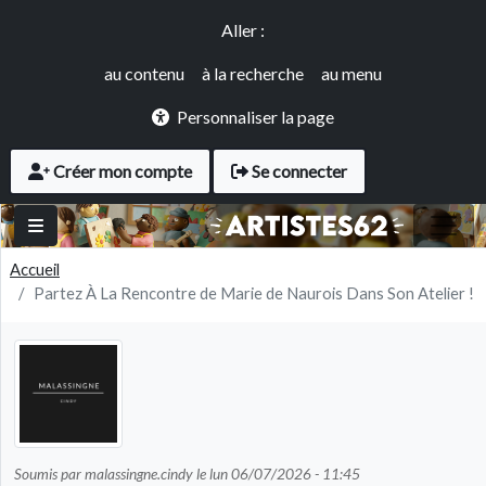
Panneau de gestion des cookies
Aller au contenu principal
Accès rapide
Aller :
au contenu
à la recherche
au menu
Personnaliser la page
User account menu
Créer mon compte
Se connecter
Accueil
Partez À La Rencontre de Marie de Naurois Dans Son Atelier !
Soumis par
malassingne.cindy
le
lun 06/07/2026 - 11:45