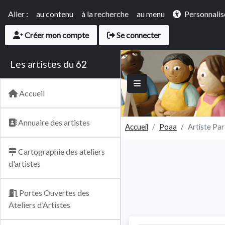
Panneau de gestion des cookies
Accès rapide
Aller :
au contenu
à la recherche
au menu
Personnalis
User account menu
Créer mon compte
Se connecter
Les artistes du 62
Main navigation
Accueil
Annuaire des artistes
Accueil
Poaa
Artiste Pa
Cartographie des ateliers
d'artistes
Portes Ouvertes des
Ateliers d’Artistes