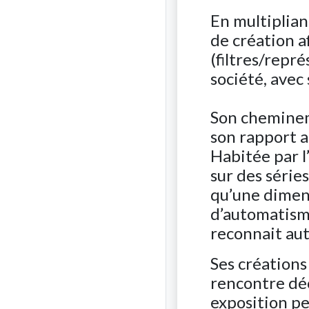
En multiplian
de création a
(filtres/repr
société, avec
Son chemineme
son rapport a
Habitée par l
sur des série
qu’une dimens
d’automatisme
reconnait auta
Ses créations
rencontre déc
exposition pe