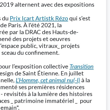
2019 alternent avec des expositions
s du
Prix Icart Artistk Rézo
qui s’est
de Paris. À l’été 2021, la
trée par la DRAC des Hauts-de-
 mené des projets et oeuvres
’espace public, vitraux_ projets
u sceau du confinement.
pour l’exposition collective
Transition
esign de Saint Étienne. En juillet
nnelle,
L’Homme, cet animal nu(-l)
à la
rimenté ses premières résidences
- revisités à la lumière des histoires
paces _ patrimoine immatériel _ pour
demain".