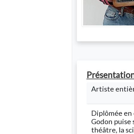
Présentation 
Artiste entiè
Diplômée en é
Godon puise so
théâtre, la sc