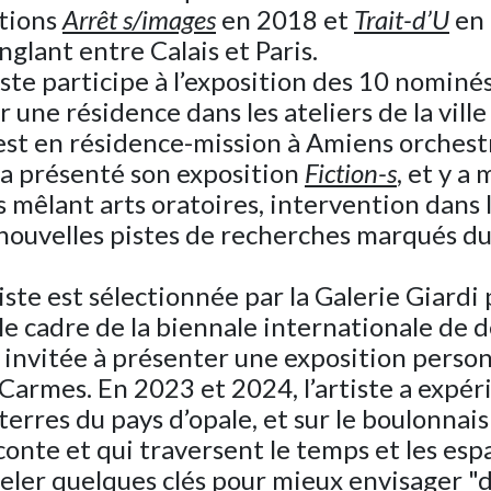
itions
Arrêt s/images
en 2018 et
Trait-d’U
en 
onglant entre Calais et Paris.
iste participe à l’exposition des 10 nominé
 une résidence dans les ateliers de la ville 
est en résidence-mission à Amiens orches
y a présenté son exposition
Fiction-s
, et y a
s mêlant arts oratoires, intervention dans l
 nouvelles pistes de recherches marqués d
iste est sélectionnée par la Galerie Giardi 
 le cadre de la biennale internationale de d
t invitée à présenter une exposition perso
Carmes. En 2023 et 2024, l’artiste a expé
terres du pays d’opale, et sur le boulonnais 
aconte et qui traversent le temps et les es
eler quelques clés pour mieux envisager "