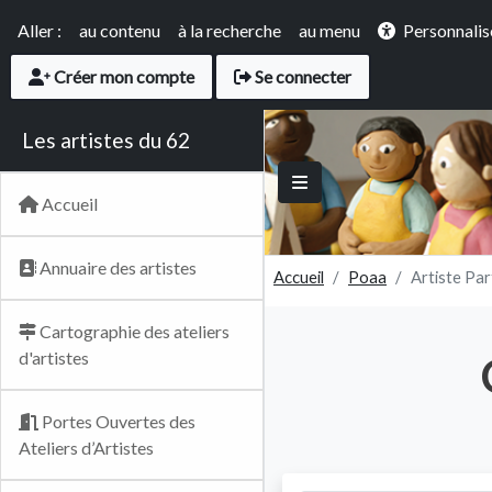
Panneau de gestion des cookies
Accès rapide
Aller :
au contenu
à la recherche
au menu
Personnalis
User account menu
Créer mon compte
Se connecter
Les artistes du 62
Main navigation
Accueil
Annuaire des artistes
Accueil
Poaa
Artiste Pa
Cartographie des ateliers
d'artistes
Portes Ouvertes des
Ateliers d’Artistes