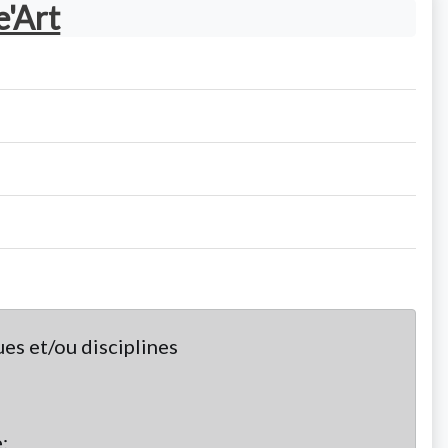
e'Art
es et/ou disciplines
;