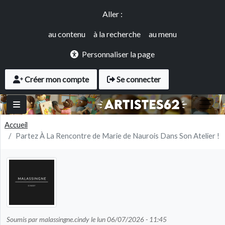
Panneau de gestion des cookies
Aller au contenu principal
Accès rapide
Aller :
au contenu
à la recherche
au menu
Personnaliser la page
User account menu
Créer mon compte
Se connecter
Accueil
Partez À La Rencontre de Marie de Naurois Dans Son Atelier !
Soumis par
malassingne.cindy
le
lun 06/07/2026 - 11:45