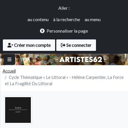
Panneau de gestion des cookies
Aller au contenu principal
Accès rapide
Aller :
au contenu
à la recherche
au menu
Personnaliser la page
User account menu
Créer mon compte
Se connecter
Accueil
Cycle Thématique « Le Littoral » - Hélène Carpentier, La Force
et La Fragilité Du Littoral