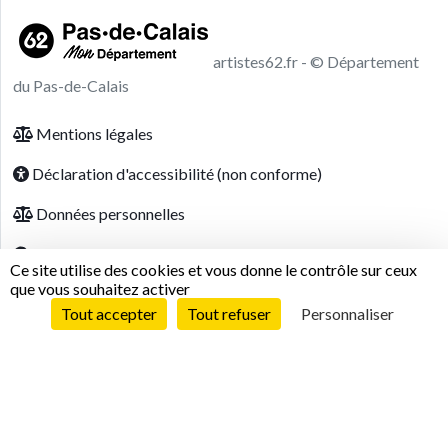
artistes62.fr - © Département
du Pas-de-Calais
Footer menu
Mentions légales
Déclaration d'accessibilité (non conforme)
Données personnelles
Modalités relatives aux cookies
Ce site utilise des cookies et vous donne le contrôle sur ceux
que vous souhaitez activer
Tout accepter
Tout refuser
Personnaliser