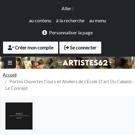
Panneau de gestion des cookies
Aller au contenu principal
Accès rapide
Aller :
au contenu
à la recherche
au menu
Personnaliser la page
User account menu
Créer mon compte
Se connecter
Accueil
Portes Ouvertes Cours et Ateliers de L’École D’art Du Calaisis-
Le Concept