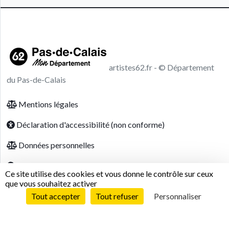
artistes62.fr - © Département
du Pas-de-Calais
Footer menu
Mentions légales
Déclaration d'accessibilité (non conforme)
Données personnelles
Modalités relatives aux cookies
Ce site utilise des cookies et vous donne le contrôle sur ceux
que vous souhaitez activer
Tout accepter
Tout refuser
Personnaliser