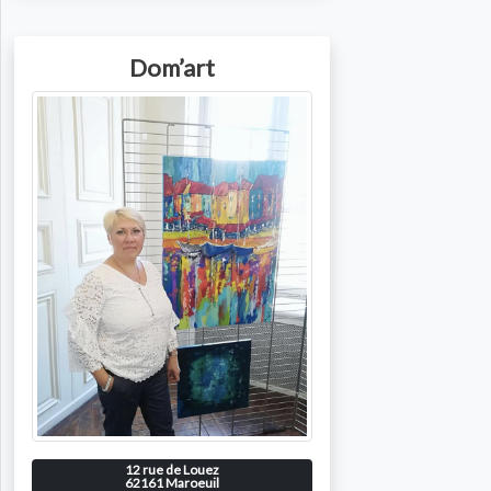
Dom’art
Photo de l'artiste
12 rue de Louez
62161
Maroeuil