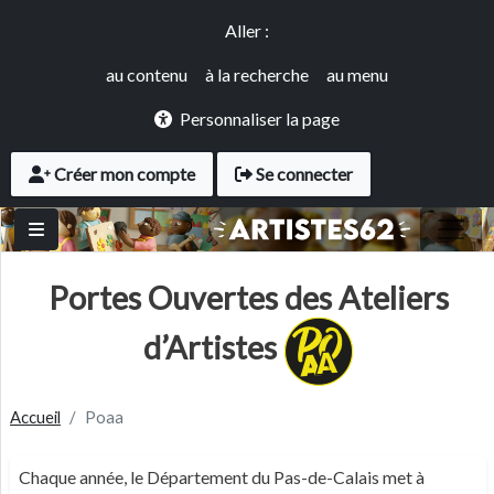
Panneau de gestion des cookies
Aller au contenu principal
Accès rapide
Aller :
au contenu
à la recherche
au menu
Personnaliser la page
User account menu
Créer mon compte
Se connecter
Portes Ouvertes des Ateliers
d’Artistes
Accueil
Poaa
Chaque année, le Département du Pas-de-Calais met à