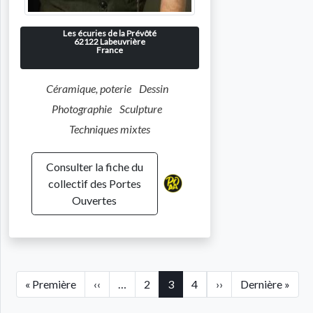
Les écuries de la Prévôté
62122
Labeuvrière
France
Céramique, poterie
Dessin
Photographie
Sculpture
Techniques mixtes
Consulter la fiche du
collectif des Portes
Ouvertes
Pagination
Première page
Page précédente
Page suivante
Dern
« Première
‹‹
…
2
3
4
››
Dernière »