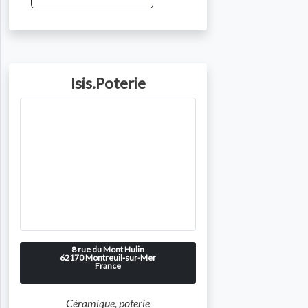
Isis.Poterie
Photo de l'artiste
8 rue du Mont Hulin
62170
Montreuil-sur-Mer
France
Céramique, poterie